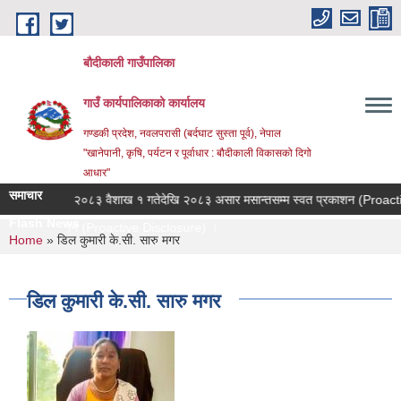
Skip to main content
बौदीकाली गाउँपालिका
गाउँ कार्यपालिकाको कार्यालय
गण्डकी प्रदेश, नवलपरासी (बर्दघाट सुस्ता पूर्व), नेपाल
"खानेपानी, कृषि, पर्यटन र पूर्वाधार : बौदीकाली विकासको दिगो
आधार"
समाचार
ना ।
२०८३ वैशाख १ गतेदेखि २०८३ असार मसान्तसम्म स्वत प्रकाशन (Proactive 
Flash News
्वत प्रकाशन (Proactive Disclosure) ।
You are here
Home
» डिल कुमारी के.सी. सारु मगर
डिल कुमारी के.सी. सारु मगर