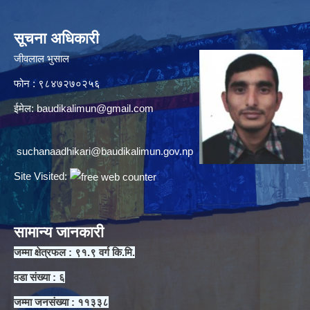
सूचना अधिकारी
जीवलाल भुसाल
फोन : ९८४७२७०२५६
ईमेल:
baudikalimun@gmail.com
suchanaadhikari@baudikalimun.gov.np
Site Visited:
सामान्य जानकारी
जम्मा क्षेत्रफल : ९१.९ वर्ग कि.मि.
वडा संख्या : ६
जम्मा जनसंख्या : ११३३८