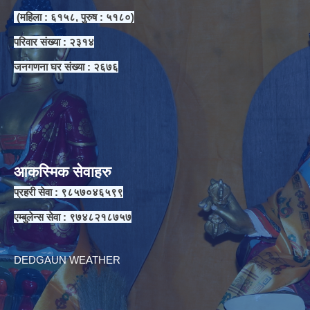
(महिला : ६१५८, पुरुष : ५१८०)
परिवार संख्या : २३१४
जनगणना घर संख्या : २६७६
आकस्मिक सेवाहरु
प्रहरी सेवा : ९८५७०४६५९९
एम्बुलेन्स सेवा : ९७४८२१८७५७
DEDGAUN WEATHER