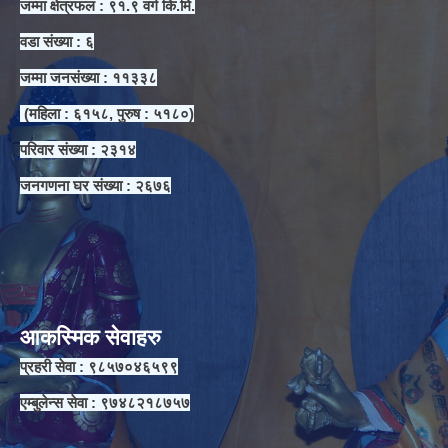
जम्मा क्षेत्रफल : ९१.९ वर्ग कि.मि.
वडा संख्या : ६
जम्मा जनसंख्या : ११३३८
(महिला : ६१५८, पुरुष : ५१८०)
परिवार संख्या : २३१४
जनगणना घर संख्या : २६७६
आकस्मिक सेवाहरु
प्रहरी सेवा : ९८५७०४६५९९
एम्बुलेन्स सेवा : ९७४८२१८७५७