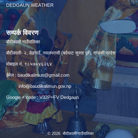
DEDGAUN WEATHER
सम्पर्क विवरण
बौदीकाली गाउँपालिका
बौदीकाली- २, डेढगाउँ, नवलपरासी (बर्दघाट सुस्ता पूर्व), गण्डकी प्रदेश
मोबाइल नं. ९८५७०४६२६४
ईमेल :
baudikalimun@gmail.com
info@baudikalimun.gov.np
Google + code : V32P+FV Dedgaun
© 2026 बौदीकाली गाउँपालिका