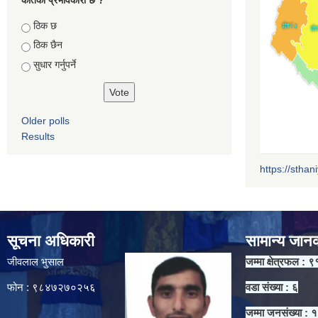
Choices
ठिक छ
ठिक छैन
सुधार गर्नुपर्ने
Older polls
Results
https://sthan
सूचना अधिकारी
सामान्य जान
जीवलाल भुसाल
जम्मा क्षेत्रफल : ९
फोन : ९८४७२७०२५६
वडा संख्या : ६
जम्मा जनसंख्या :