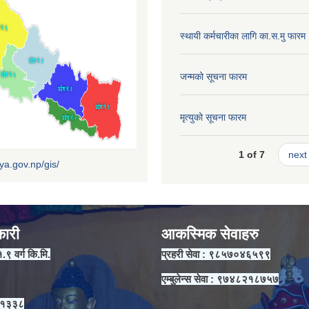
स्थायी कर्मचारीका लागि का.स.मु फारम
जन्मको सूचना फारम
मृत्युको सूचना फारम
1 of 7
next 
iya.gov.np/gis/
कारी
आकस्मिक सेवाहरु
१.९ वर्ग कि.मि.
प्रहरी सेवा : ९८५७०४६५९९
एम्बुलेन्स सेवा : ९७४८२१८७५७
 ११३३८