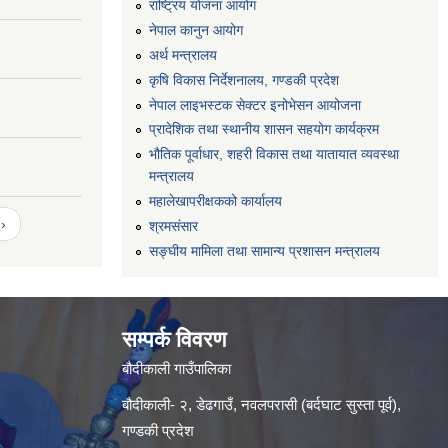
राष्ट्रिय योजना आयोग
नेपाल कानुन आयोग
अर्थ मन्त्रालय
कृषि विकास निर्देशनालय, गण्डकी प्रदेश
नेपाल लाइभस्टक सेक्टर इनोभेसन आयोजना
प्रादेशिक तथा स्थानीय शासन सहयोग कार्यक्रम
भौतिक पूर्वाधार, शहरी विकास तथा यातायात व्यवस्था
मन्त्रालय
महालेखापरीक्षकको कार्यालय
›
श्रमसंसार
सङ्घीय मामिला तथा सामान्य प्रशासन मन्त्रालय
सम्पर्क विवरण
बौदीकाली गाउँपालिका
बौदीकाली- २, डेढगाउँ, नवलपरासी (बर्दघाट सुस्ता पूर्व),
गण्डकी प्रदेश