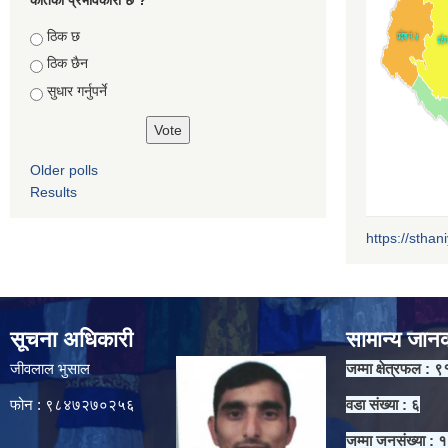
Choices
ठिक छ
ठिक छैन
सुधार गर्नुपर्ने
Older polls
Results
https://sthan
सूचना अधिकारी
सामान्य जान
जीवलाल भुसाल
जम्मा क्षेत्रफल : ९
फोन : ९८४७२७०२५६
वडा संख्या : ६
जम्मा जनसंख्या :