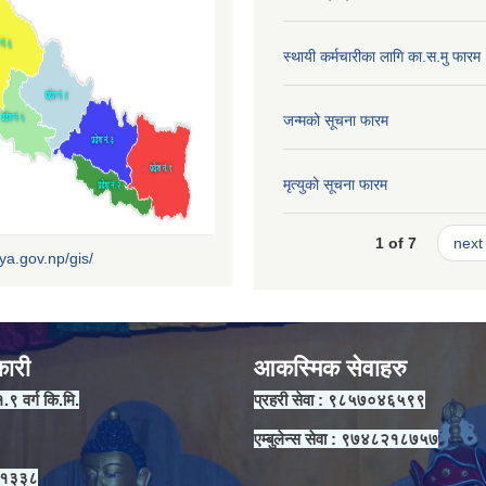
स्थायी कर्मचारीका लागि का.स.मु फारम
जन्मको सूचना फारम
मृत्युको सूचना फारम
1 of 7
next 
iya.gov.np/gis/
कारी
आकस्मिक सेवाहरु
१.९ वर्ग कि.मि.
प्रहरी सेवा : ९८५७०४६५९९
एम्बुलेन्स सेवा : ९७४८२१८७५७
 ११३३८