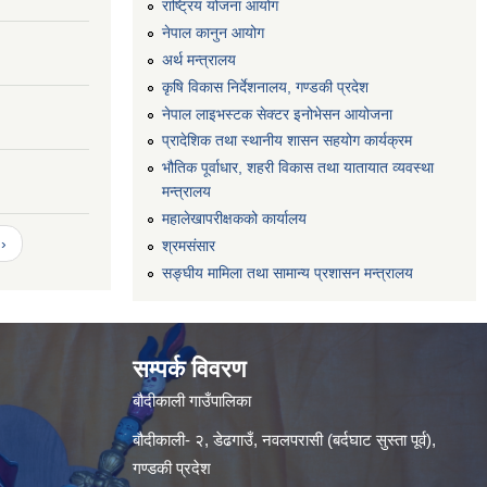
राष्ट्रिय योजना आयोग
नेपाल कानुन आयोग
अर्थ मन्त्रालय
कृषि विकास निर्देशनालय, गण्डकी प्रदेश
नेपाल लाइभस्टक सेक्टर इनोभेसन आयोजना
प्रादेशिक तथा स्थानीय शासन सहयोग कार्यक्रम
भौतिक पूर्वाधार, शहरी विकास तथा यातायात व्यवस्था
मन्त्रालय
महालेखापरीक्षकको कार्यालय
›
श्रमसंसार
सङ्घीय मामिला तथा सामान्य प्रशासन मन्त्रालय
सम्पर्क विवरण
बौदीकाली गाउँपालिका
बौदीकाली- २, डेढगाउँ, नवलपरासी (बर्दघाट सुस्ता पूर्व),
गण्डकी प्रदेश