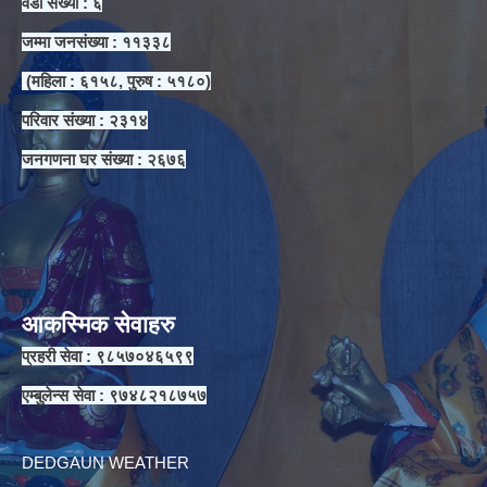
वडा संख्या : ६
जम्मा जनसंख्या : ११३३८
(महिला : ६१५८, पुरुष : ५१८०)
परिवार संख्या : २३१४
जनगणना घर संख्या : २६७६
आकस्मिक सेवाहरु
प्रहरी सेवा : ९८५७०४६५९९
एम्बुलेन्स सेवा : ९७४८२१८७५७
DEDGAUN WEATHER