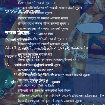
कोटेशन पेश गर्ने सम्बन्धी सूचना ।
घरनक्सा अभिलेखीकरण गर्ने सम्बन्धी अत्यन्त जरुरी सूचना ।
DEDGAUN WEATHER
बौदीकाली गाउँपालिकाको सूचना ।
बोलपत्र स्वीकृत गर्ने सम्बन्धी आशयको सूचना ।
नदिजन्य पदार्थ लिलाम बिक्रि सम्बन्धी सूचना ।
बोलपत्र स्वीकृत गर्ने सम्बन्धी आशयको सूचना ।
सम्पर्क विवरण
Invitation For Online Bid
उम्मेदवार सिफारिस गरिएको सम्बन्धी सूचना ।
बौदीकाली गाउँपालिका
बोलपत्र स्वीकृत गर्ने सम्बन्धी आशयको सूचना ।
बौदीकाली- २, डेढगाउँ, नवलपरासी (बर्दघाट सुस्ता पूर्व), गण्डकी प्रदेश
Invitation for Online Bid
उम्मेदवार सिफारिस गरिएको बारे ।
मोबाइल नं. ९८५७०४६२६४
संक्षिप्त सुची र परीक्षा कार्यक्रम प्रकाशन गरिएको बारे ।
ईमेल :
baudikalimun@gmail.com
सेवा करारमा पदपूर्ति गर्ने सम्बन्धी सूचना ।
Invitation for Online Bids.
info@baudikalimun.gov.np
नदिजन्य पदार्थको बिक्रीका लागि बोलपत्र आव्हान सम्बन्धी सूचना ।
सेवा करार सम्बन्धि सूचना ।
Google + code : V32P+FV Dedgaun
Invitation For Online Bids
बौदीकाली गाउँपालिकाका कर्मचारीको कार्य विवरण
आर्थिक वर्ष २०८०/०८१ को लागि मिति २०८०/०३/०७ गते गाउँसभाद्वारा पारित भएको नीति 
शिलबन्दी दरभाउपत्र स्वीकृत गर्ने सम्बन्धि आशयको सूचना ।