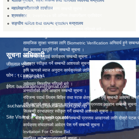
भौतिक पूर्वाधार, शहरी विकास तथा यातायात व्यवस्था मन्त्रालय
सेवा प्रवाहको मापदण्ड (SOP)
महालेखापरीक्षकको कार्यालय
भू-उपयोग क्षेत्र वर्गीकरण सम्बन्धी सूचना ।
आ.व. २०७९/०८० को अन्तिम लेखापरीक्षण प्रतिवेदन
श्रमसंसार
उम्मेदवार सिफारिस गरिएको बारे ।
सङ्घीय मामिला तथा सामान्य प्रशासन मन्त्रालय
संक्षिप्त सूची र परिक्षा कार्यक्रम प्रकाशन गरिएको बारे ।
विशेष आर्थिक सुविधा जानकारी सम्बन्धमा ।
सामाजिक सुरक्षा भत्ताका लागि Biometric Verification अनिवार्य हुने सम्बन्धमा ।
सेवा करारमा पदपूर्ति गर्ने सम्बन्धी सूचना ।
सूचना अधिकारी
सार्वजनिक सुनुवाई कार्यक्रम सम्बन्धी सूचना ।
बोलपत्र स्वीकृत गर्ने सम्बन्धी आशयको सूचना ।
जीवलाल भुसाल
कृषि ऋणको ब्याज अनुदान कार्यक्रमको लागि प्रस्ताव आव्हान सम्बन्धी सूचना ।
फोन : ९८४७२७०२५६
हार्दिक अपिल
उम्मेदवार सिफारिस गरिएको बारे ।
ईमेल:
baudikalimun@gmail.com
अन्तर्वार्ताको लागि आव्हान सम्बन्धी सूचना ।
नदिजन्य पदार्थ लिलाम बिक्रि तथा स्टक क्षेत्र खाली गर्ने सम्बन्धी अत्यन्त जरुरी सूचना ।
कृषि ऋणको ब्याज अनुदान कार्यक्रमको लागि प्रस्ताव आव्हान सम्बन्धी सूचना ।
suchanaadhikari@baudikalimun.gov.np
सिलबन्दी दरभाउपत्र स्वीकृत गर्ने सम्बन्धी आशयको सूचना ।
Site Visited:
गै.स.सं. बाट झोलुङ्गे पुल कार्य सम्बन्धी प्रस्ताव आव्हानको लागि दोस्रो पटक प्रकाशित स
कार्यक्रम संचालनको आवेदन पेश गर्ने सम्बन्धी सूचना ।
Invitation For Online Bid.
सम्बन्धित सरोकारवालाहरुलाई सूचना ।