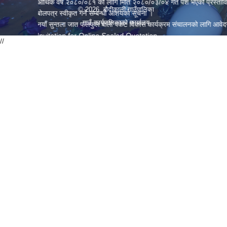
आर्थिक वर्ष २०८०/०८१ को लागि मिति २०८०/०३/०४ गते पेश भएको प्रस्तावित नीति तथा
© 2026 बौदीकाली गाउँपालिका
बोलपत्र स्वीकृत गर्ने सम्बन्धी आशयको सूचना ।
गाउँ कार्यपालिकाको कार्यालय
नयाँ सुन्तला जात फलफुल बाली पकेट विकास कार्यक्रम संचालनको लागि आवेदन पेश गर्ने सम
Invitation for Online Sealed Quotation
//
आ.व. २०८०/०८१ को लागि बजेट तथा कार्यक्रम पेश गर्ने सम्बन्धमा ।
बोलपत्र र शिलबन्दी दरभाउपत्र स्वीकृत गर्ने सम्बन्धी आशयको सूचना ।
प्रधानाध्यापक सिफारिस गरी निर्णय कार्यान्वयन गर्नुहुन ।
प्राविधिक छात्रवृत्तिको लागि छनौट गरिएको सम्बन्धी सूचना ।
बोलपत्र स्वीकृत गर्ने सम्बन्धि आशयको सूचना ।
आर्थिक वर्ष २०८०/८१ को बजेट तथा कार्यक्रमको लागि सुझाव उपलब्ध गराउने सम्बन्धी अत
Invitation For Online Bid
बोलपत्र स्वीकृत गर्ने सम्बन्धि आशयको सुचना ।
उम्मेदवार सिफारिस गरिएको सम्बन्धि सूचना ।
Invitation For Online Sealed Quotation
सुचिकृत हुने सम्बन्धी सूचना ।
संक्षिप्त सूची र परीक्षा कार्यक्रम प्रकाशन गरिएको सम्बन्धी सूचना ।
रोजगार सेवा केन्द्रको सूचना ।
प्राथमिक तहमा पदस्थापना प्रयोजनार्थ विद्यालय छनौटका लागि उपस्थित हुने सम्बन्धी सूच
व्यक्तिगत घटना दर्ता सप्ताह सम्बन्धमा ।
Invitation For Online Bids
प्राविधिक शिक्षा अध्ययन छात्रवृत्ति सम्बन्धी पुन: चौथो पटक सूचना ।