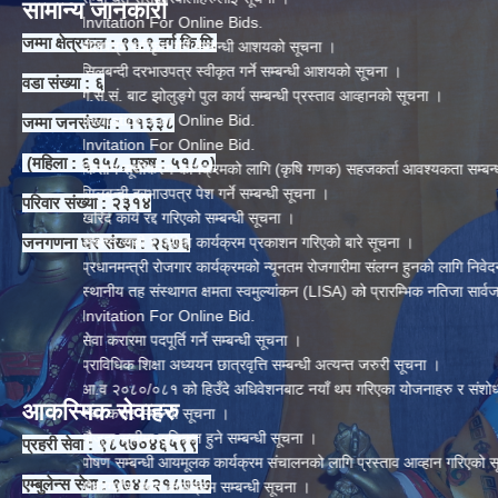
सामान्य जानकारी
Invitation For Online Bids.
जम्मा क्षेत्रफल : ९१.९ वर्ग कि.मि.
बोलपत्र स्वीकृत गर्ने सम्बन्धी आशयको सूचना ।
सिलबन्दी दरभाउपत्र स्वीकृत गर्ने सम्बन्धी आशयको सूचना ।
वडा संख्या : ६
गै.स.सं. बाट झोलुङ्गे पुल कार्य सम्बन्धी प्रस्ताव आव्हानको सूचना ।
Invitation For Online Bid.
जम्मा जनसंख्या : ११३३८
Invitation For Online Bid.
(महिला : ६१५८, पुरुष : ५१८०)
किसान सूचीकरण कार्यक्रमको लागि (कृषि गणक) सहजकर्ता आवश्यकता सम्बन्धी सूचना ।
सिलबन्दी दरभाउपत्र पेश गर्ने सम्बन्धी सूचना ।
परिवार संख्या : २३१४
खरिद कार्य रद्द गरिएको सम्बन्धी सूचना ।
जनगणना घर संख्या : २६७६
संक्षिप्त सूची र परीक्षा कार्यक्रम प्रकाशन गरिएको बारे सूचना ।
प्रधानमन्त्री रोजगार कार्यक्रमको न्यूनतम रोजगारीमा संलग्न हुनको लागि निवेदन दिने बारे
स्थानीय तह संस्थागत क्षमता स्वमुल्यांकन (LISA) को प्रारम्भिक नतिजा सार्वजनिक सम्बन्
Invitation For Online Bid.
सेवा करारमा पदपूर्ति गर्ने सम्बन्धी सूचना ।
प्राविधिक शिक्षा अध्ययन छात्रवृत्ति सम्बन्धी अत्यन्त जरुरी सूचना ।
आ.व २०८०/०८१ को हिउँदे अधिवेशनबाट नयाँ थप गरिएका योजनाहरु र संशोधन गरिएका 
आकस्मिक सेवाहरु
सेवा करार सम्बन्धी सूचना ।
मौजुदा सूचीमा सुचिकृत हुने सम्बन्धी सूचना ।
प्रहरी सेवा : ९८५७०४६५९९
पोषण सम्बन्धी आयमूलक कार्यक्रम संचालनको लागि प्रस्ताव आव्हान गरिएको सूचना ।
एम्बुलेन्स सेवा : ९७४८२१८७५७
गोबरग्याँस मर्मत कार्यक्रम सम्बन्धी सूचना ।